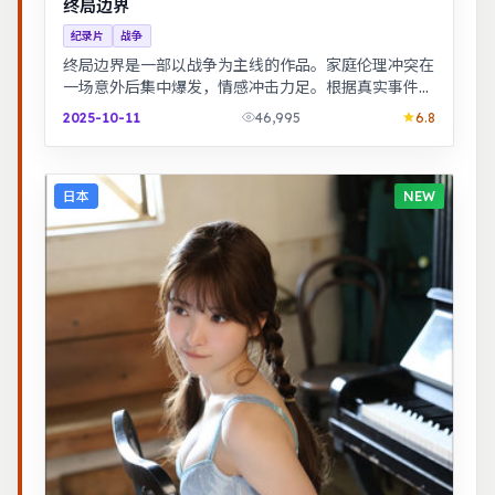
终局边界
纪录片
战争
终局边界是一部以战争为主线的作品。家庭伦理冲突在
一场意外后集中爆发，情感冲击力足。根据真实事件改
编，纪实感强，表演克制而富有张力。
2025-10-11
46,995
6.8
日本
NEW