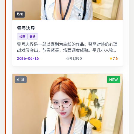
热播
零号边界
动漫
喜剧
零号边界是一部以喜剧为主线的作品。警匪对峙的心理
战戏份突出，节奏紧凑，场面调度成熟。平凡小人物在
时代浪潮里做出艰难抉择，最终与自我和解。
2026-06-16
91,890
7.6
中国
NEW