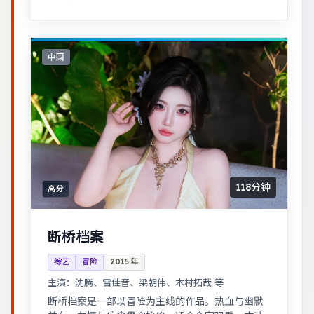
中国
118分钟
高分
断桥档案
综艺
冒险
2015
年
主演：
沈腾、雷佳音、梁朝伟、木村拓哉 等
断桥档案是一部以冒险为主线的作品。热血与幽默