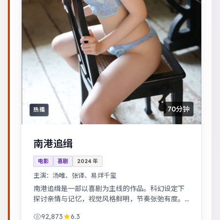
70分钟
热播
南港追缉
电影
喜剧
2024
年
主演：
汤唯、张译、易烊千玺
南港追缉是一部以喜剧为主线的作品。科幻设定下
探讨亲情与记忆，视觉风格鲜明，节奏张弛有度。
治愈系日常流，节奏舒缓，适合放松解压观看。
92,873
6.3