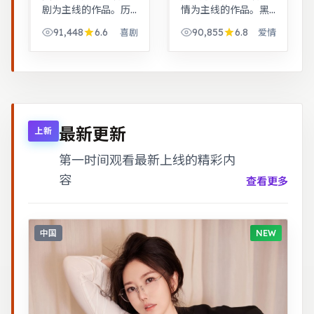
剧为主线的作品。历
情为主线的作品。黑
史背景下的小人物命
色幽默包裹社会寓
91,448
6.6
90,855
6.8
喜剧
爱情
运，细节考究，叙事
言，荒诞中见真实。
沉稳。奇幻世界观完
古装背景下的人性博
整，伏笔回收利落，
弈，群像刻画细腻，
适合系列化追看。
权谋与情感并重。
最新更新
上新
第一时间观看最新上线的精彩内
容
查看更多
中国
NEW