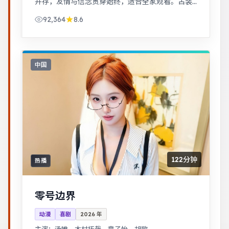
并存，友情与信念贯穿始终，适合全家观看。古装
背景下的人性博弈，群像刻画细腻，权谋与情感并
92,364
8.6
重。
中国
122分钟
热播
零号边界
动漫
喜剧
2026
年