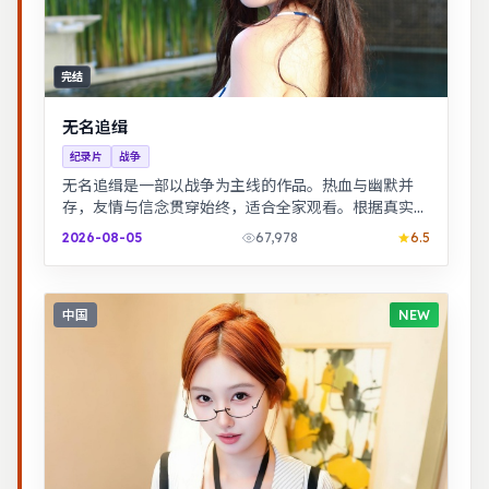
完结
无名追缉
纪录片
战争
无名追缉是一部以战争为主线的作品。热血与幽默并
存，友情与信念贯穿始终，适合全家观看。根据真实事
件改编，纪实感强，表演克制而富有张力。
2026-08-05
67,978
6.5
中国
NEW