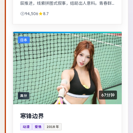
层推进，线索拼图式叙事，结局出人意料。青春群
像刻画校园与初入社会的迷茫，细腻温暖。
94,506
8.7
日本
67分钟
高分
寒锋边界
动漫
爱情
2018
年