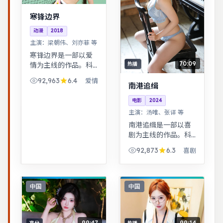
寒锋边界
动漫
2018
主演：
梁朝伟、刘亦菲 等
寒锋边界是一部以爱
70:09
情为主线的作品。科
热播
幻设定下探讨亲情与
92,963
6.4
爱情
记忆，视觉风格鲜
南港追缉
明，节奏张弛有度。
电影
2024
黑色幽默包裹社会寓
主演：
汤唯、张译 等
言，荒诞中见真实。
南港追缉是一部以喜
剧为主线的作品。科
幻设定下探讨亲情与
92,873
6.3
喜剧
记忆，视觉风格鲜
明，节奏张弛有度。
治愈系日常流，节奏
舒缓，适合放松解压
中国
中国
观看。
99:47
99:14