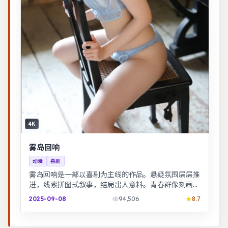
4K
雾岛回响
动漫
喜剧
雾岛回响是一部以喜剧为主线的作品。悬疑氛围层层推
进，线索拼图式叙事，结局出人意料。青春群像刻画校
园与初入社会的迷茫，细腻温暖。
2025-09-08
94,506
8.7