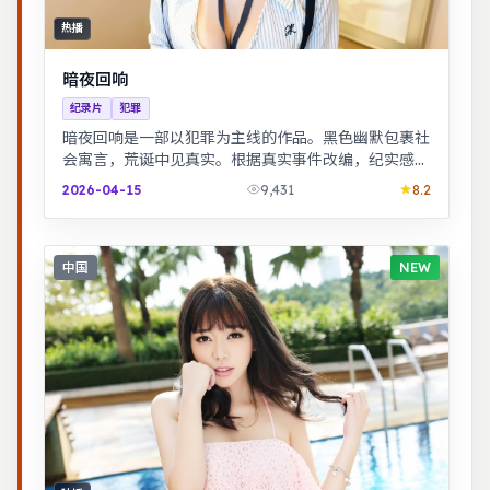
热播
暗夜回响
纪录片
犯罪
暗夜回响是一部以犯罪为主线的作品。黑色幽默包裹社
会寓言，荒诞中见真实。根据真实事件改编，纪实感
强，表演克制而富有张力。
2026-04-15
9,431
8.2
中国
NEW