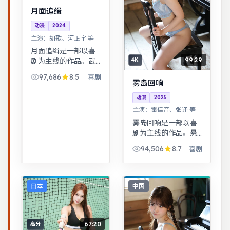
月面追缉
动漫
2024
主演：
胡歌、河正宇 等
月面追缉是一部以喜
99:29
剧为主线的作品。武
4K
侠江湖中的道义抉
97,686
8.5
喜剧
择，动作设计利落，
雾岛回响
意境悠远。跨时空叙
动漫
2025
事结构精巧，前后呼
主演：
雷佳音、张译 等
应，二刷可发现更多
雾岛回响是一部以喜
细节。
剧为主线的作品。悬
疑氛围层层推进，线
94,506
8.7
喜剧
索拼图式叙事，结局
出人意料。青春群像
刻画校园与初入社会
的迷茫，细腻温暖。
日本
中国
67:20
高分