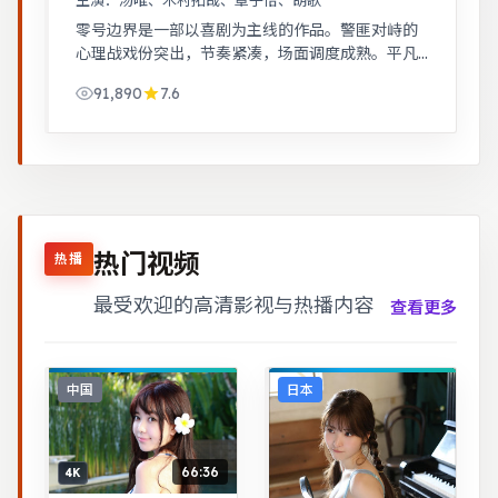
主演：
汤唯、木村拓哉、章子怡、胡歌
零号边界是一部以喜剧为主线的作品。警匪对峙的
心理战戏份突出，节奏紧凑，场面调度成熟。平凡
小人物在时代浪潮里做出艰难抉择，最终与自我和
91,890
7.6
解。
热门视频
热播
最受欢迎的高清影视与热播内容
查看更多
中国
日本
66:36
4K