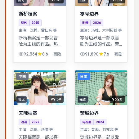
高分
热播
断桥档案
零号边界
综艺
2015
动漫
2026
主演：
沈腾、雷佳音 等
主演：
汤唯、木村拓哉 等
断桥档案是一部以冒
零号边界是一部以喜
险为主线的作品。热
剧为主线的作品。警
血与幽默并存，友情
匪对峙的心理战戏份
92,364
8.6
91,890
7.6
冒险
喜剧
与信念贯穿始终，适
突出，节奏紧凑，场
合全家观看。古装背
面调度成熟。平凡小
景下的人性博弈，群
人物在时代浪潮里做
像刻画细腻，权谋与
出艰难抉择，最终与
中国
日本
情感并重。
自我和解。
99:59
93:20
杜比
完结
天际档案
焚城边界
动漫
2022
电视剧
2024
主演：
沈腾、汤唯 等
主演：
黄渤、刘亦菲 等
天际档案是一部以喜
焚城边界是一部以爱