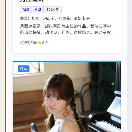
动漫
喜剧
2024
年
主演：
胡歌、河正宇、刘亦菲、梁朝伟 等
月面追缉是一部以喜剧为主线的作品。武侠江湖中
的道义抉择，动作设计利落，意境悠远。跨时空叙
事结构精巧，前后呼应，二刷可发现更多细节。
97,686
8.5
日本