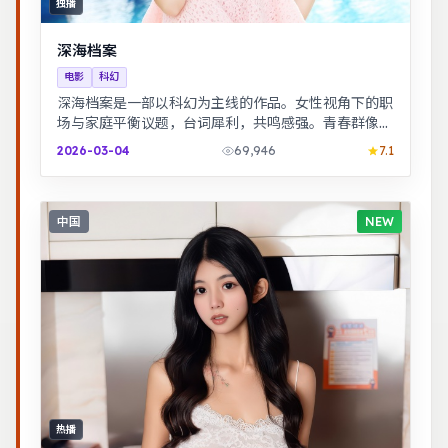
独播
深海档案
电影
科幻
深海档案是一部以科幻为主线的作品。女性视角下的职
场与家庭平衡议题，台词犀利，共鸣感强。青春群像刻
画校园与初入社会的迷茫，细腻温暖。
2026-03-04
69,946
7.1
中国
NEW
热播