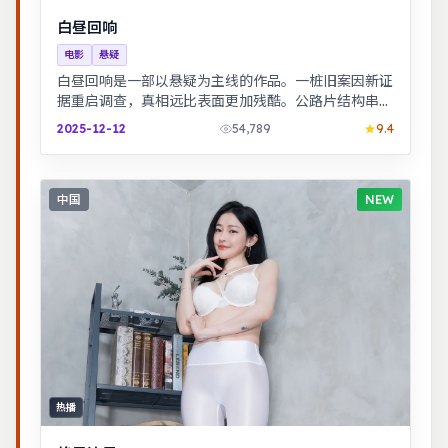
白昼回响
电影
悬疑
白昼回响是一部以悬疑为主线的作品。一桩旧案因新证
据重启调查，真相远比表面更加残酷。公路片结构串联
多段际遇，配乐与风景共同构成情绪主线。
2025-12-12
54,789
9.4
中国
NEW
热播