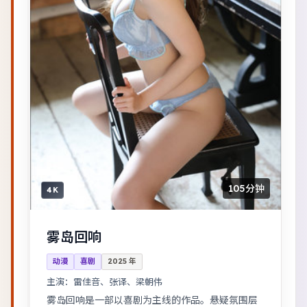
105分钟
4K
雾岛回响
动漫
喜剧
2025
年
主演：
雷佳音、张译、梁朝伟
雾岛回响是一部以喜剧为主线的作品。悬疑氛围层